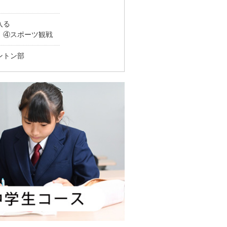
入る
）④スポーツ観戦
ントン部