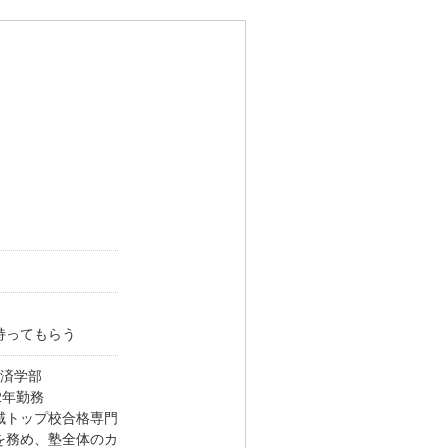
）
持ってもらう
経済学部
2年勤務
域トップ校合格専門
を務め、塾全体のカ