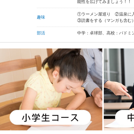
能性を広げてみましょう！！
①ラーメン屋巡り ②温泉に
趣味
③読書をする（マンガも含む
部活
中学：卓球部、高校：バドミ