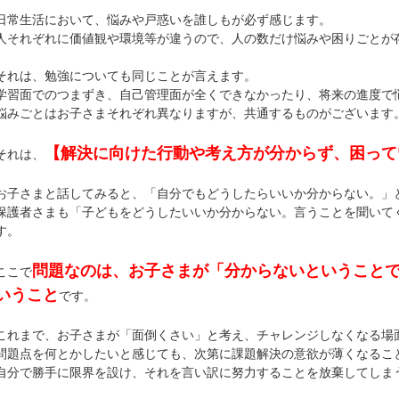
日常生活において、悩みや戸惑いを誰しもが必ず感じます。
人それぞれに価値観や環境等が違うので、人の数だけ悩みや困りごとが
それは、勉強についても同じことが言えます。
学習面でのつまずき、自己管理面が全くできなかったり、将来の進度で
悩みごとはお子さまそれぞれ異なりますが、共通するものがございます
【解決に向けた行動や考え方が分からず、困って
それは、
お子さまと話してみると、「自分でもどうしたらいいか分からない。」
保護者さまも「子どもをどうしたいいか分からない。言うことを聞いて
す。
問題なのは、お子さまが「分からないということ
ここで
いうこと
です。
これまで、お子さまが「面倒くさい」と考え、チャレンジしなくなる場
問題点を何とかしたいと感じても、次第に課題解決の意欲が薄くなるこ
自分で勝手に限界を設け、それを言い訳に努力することを放棄してしま