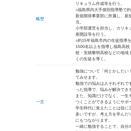
リキュラム作成等を行う。
○福島県内大手個別指導塾で約
新規開発事業部に所属し、新
略歴
当。
小学部運営を担当し、カリキ
座開設等を行う。
○約15年福島市内の生徒指導
1500名以上を指導し福島高
校・安積黎明高校などの地域
くの生徒を導く。
勉強について「何とかしたい
てみせます。
勉強での悩みは人それぞれで
った指導で、悩みが解決でき
また、知識だけでなく、一生
一言
つくことができるようにサポ
学生時代に覚えたことは役に
多いですが、考え方を学んだ
にもつながります。
一緒に勉強することで、自分