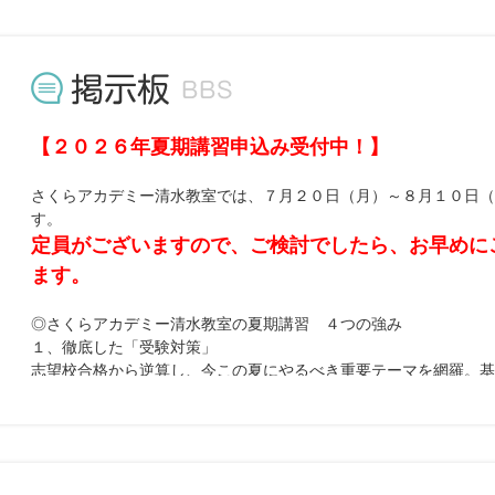
【２０２６年夏期講習申込み受付中！】
さくらアカデミー清水教室では、７月２０日（月）～８月１０日
す。
定員がございますので、ご検討でしたら、お早めに
ます。
◎さくらアカデミー清水教室の夏期講習 ４つの強み
１、徹底した「受験対策」
志望校合格から逆算し、今この夏にやるべき重要テーマを網羅。
で、本気で合格をつかむカリキュラムです。
２、一人ひとりに寄り添う「個別指導」
「わからない」をそのままにしません。生徒一人ひとりの理解度や
スでじっくり納得いくまで学べます。